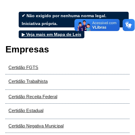
✔ Não exigido por nenhuma norma legal.
Iniciativa própria.
▶ Veja mais em Mapa de Leis
Filtrar por todos
Empresas
Acesso à Informação
Cidadão
Empresas
Certidão FGTS
Fotos
Notícias
Secretarias
Certidão Trabalhista
Servidor
Transparência
Certidão Receita Federal
Turistas
Videos
Certidão Estadual
Áudios
Fale conosco
Certidão Negativa Municipal