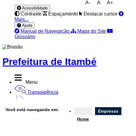
A-
A
A+
Acessibilidade
Contraste
Espaçamento
Destacar cursor
Mais...
Ajuda
Manual de Navegação
Mapa do Site
Glossário
Prefeitura de Itambé
Menu
Transparência
Diário Oficial
Você está navegando em:
Empresas
Nota Fiscal
Home
Ouvidoria
e-SIC