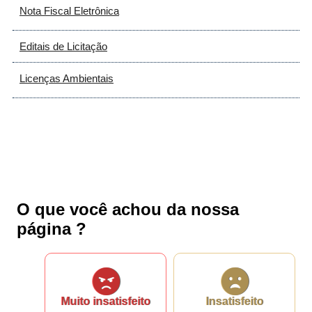
Fale conosco
Nota Fiscal Eletrônica
Editais de Licitação
Nome*
Telefone 1*
Telefone 2
Licenças Ambientais
E-mail*
Cidade/Estado
Assunto*
Mensagem*
*Campos obrigatórios
O que você achou da nossa
Ao iniciar um contato, você concorda com a
Política de
página ?
privacidade
Muito insatisfeito
Insatisfeito