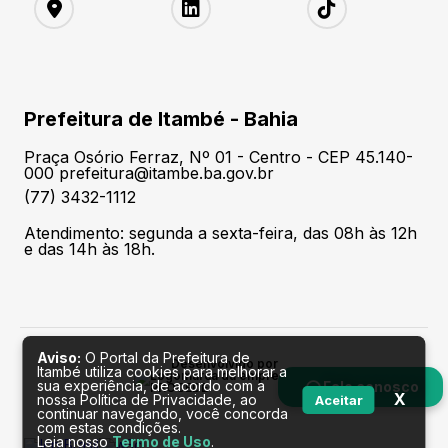
Prefeitura de Itambé - Bahia
Praça Osório Ferraz, Nº 01 - Centro - CEP 45.140-
000 prefeitura@itambe.ba.gov.br
(77) 3432-1112
Atendimento: segunda a sexta-feira, das 08h às 12h
e das 14h às 18h.
Aviso:
O Portal da Prefeitura de
Desenvolvido por
Itambé utiliza cookies para melhorar a
sua experiência, de acordo com a
Fale conosco
X
nossa Política de Privacidade, ao
Aceitar
continuar navegando, você concorda
com estas condições.
Leia nosso
Termo de Uso
.