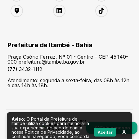
Prefeitura de Itambé - Bahia
Praça Osório Ferraz, Nº 01 - Centro - CEP 45.140-
000 prefeitura@itambe.ba.gov.br
(77) 3432-1112
Atendimento: segunda a sexta-feira, das 08h às 12h
e das 14h às 18h.
Aviso:
O Portal da Prefeitura de
Desenvolvido por
Itambé utiliza cookies para melhorar a
sua experiência, de acordo com a
Fale conosco
X
nossa Política de Privacidade, ao
Aceitar
continuar navegando, você concorda