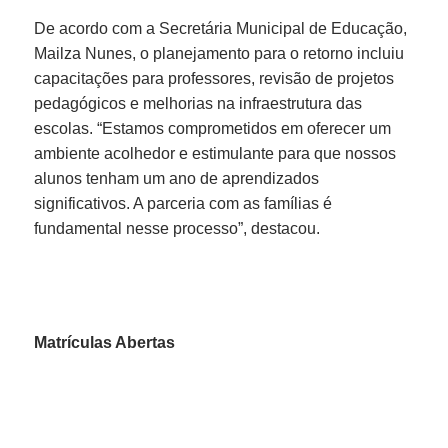
De acordo com a Secretária Municipal de Educação,
...Ou se preferir
Mailza Nunes, o planejamento para o retorno incluiu
Ligue para nós
capacitações para professores, revisão de projetos
pedagógicos e melhorias na infraestrutura das
(77) 3432-1112
escolas. “Estamos comprometidos em oferecer um
ambiente acolhedor e estimulante para que nossos
E-mail
alunos tenham um ano de aprendizados
significativos. A parceria com as famílias é
prefeitura@itambe.ba.gov.br
fundamental nesse processo”, destacou.
Ou seja atendido presencialmente
Segunda a sexta-feira, das 08h às 12h e
das 14h às 18h.
Matrículas Abertas
Praça Osório Ferraz, Nº 01 - Centro
Outros meios de contato