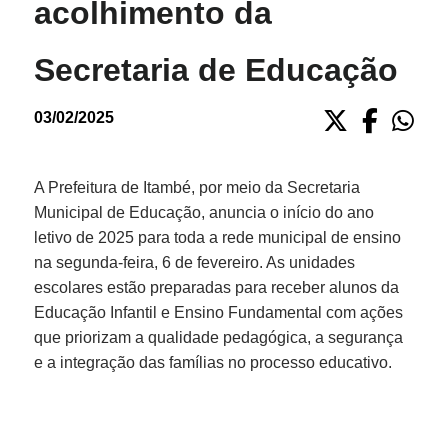
acolhimento da
Fale conosco
Secretaria de Educação
Nome*
Telefone 1*
Telefone 2
03/02/2025
E-mail*
Cidade/Estado
Assunto*
A Prefeitura de Itambé, por meio da Secretaria
Municipal de Educação, anuncia o início do ano
letivo de 2025 para toda a rede municipal de ensino
Mensagem*
na segunda-feira, 6 de fevereiro. As unidades
*Campos obrigatórios
escolares estão preparadas para receber alunos da
Educação Infantil e Ensino Fundamental com ações
Ao iniciar um contato, você concorda com a
Política de
privacidade
que priorizam a qualidade pedagógica, a segurança
e a integração das famílias no processo educativo.