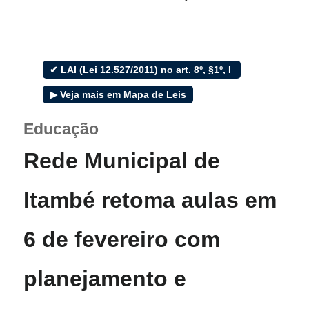
✔ LAI (Lei 12.527/2011) no art. 8º, §1º, I
Filtrar por todos
▶ Veja mais em Mapa de Leis
Acesso à Informação
Educação
Cidadão
Empresas
Rede Municipal de
Fotos
Notícias
Secretarias
Itambé retoma aulas em
Servidor
Transparência
Turistas
6 de fevereiro com
Videos
Áudios
planejamento e
Fale conosco