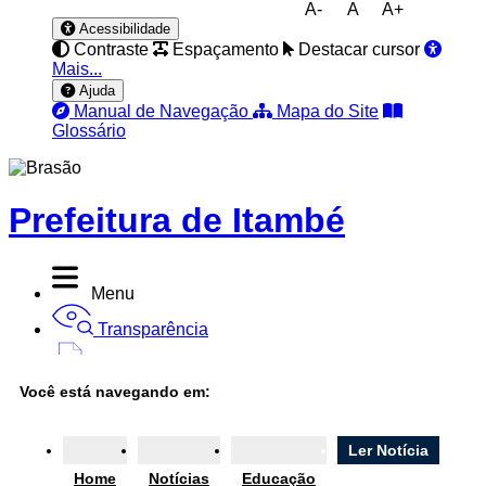
A-
A
A+
Acessibilidade
Contraste
Espaçamento
Destacar cursor
Mais...
Ajuda
Manual de Navegação
Mapa do Site
Glossário
Prefeitura de Itambé
Menu
Transparência
Diário Oficial
Você está navegando em:
Nota Fiscal
Ouvidoria
Ler Notícia
Home
Notícias
Educação
e-SIC