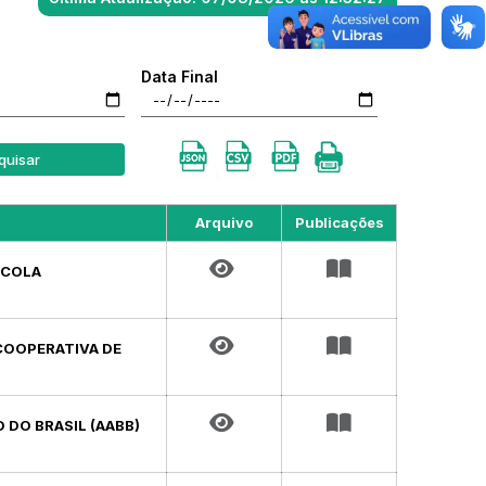
Data Final
quisar
Arquivo
Publicações
SCOLA
COOPERATIVA DE
 DO BRASIL (AABB)