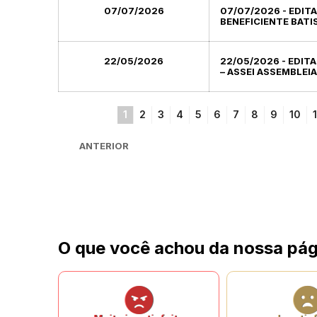
07/07/2026
07/07/2026 - EDIT
BENEFICIENTE BATIS
22/05/2026
22/05/2026 - EDIT
– ASSEI ASSEMBLEI
1
2
3
4
5
6
7
8
9
10
1
ANTERIOR
O que você achou da nossa pág