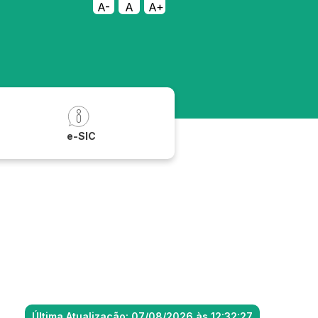
A-
A
A+
a
e-SIC
Última Atualização: 07/08/2026 às 12:32:27