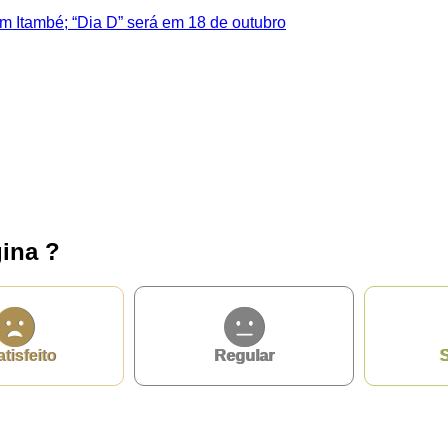
Itambé; “Dia D” será em 18 de outubro
ina ?
s 14h às 18h.
atisfeito
Regular
S