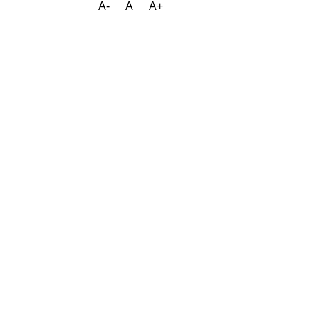
A-
A
A+