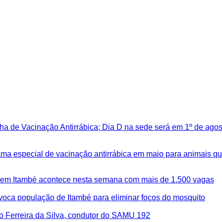
a de Vacinação Antirrábica; Dia D na sede será em 1º de agos
privacidade
ama especial de vacinação antirrábica em maio para animais q
 em Itambé acontece nesta semana com mais de 1.500 vagas
oca população de Itambé para eliminar focos do mosquito
o Ferreira da Silva, condutor do SAMU 192