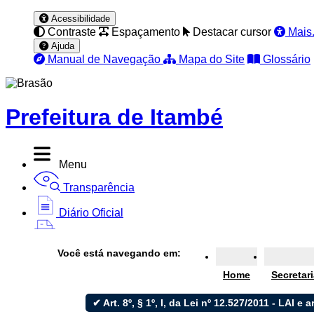
Acessibilidade
Contraste
Espaçamento
Destacar cursor
Mais.
Ajuda
Manual de Navegação
Mapa do Site
Glossário
Prefeitura de Itambé
Menu
Transparência
Diário Oficial
Nota Fiscal
Você está navegando em:
Ouvidoria
Home
Secretar
e-SIC
✔ Art. 8º, § 1º, I, da Lei nº 12.527/2011 - LAI e a