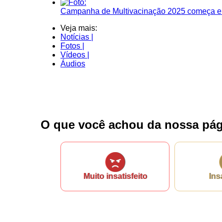
Campanha de Multivacinação 2025 começa em 
Ligue para nós
Veja mais:
(77) 3432-1112
Notícias |
Fotos |
Vídeos |
E-mail
Áudios
prefeitura@itambe.ba.gov.br
Ou seja atendido presencialmente
O que você achou da nossa pág
Segunda a sexta-feira, das 08h às 12h e da
Praça Osório Ferraz, Nº 01 - Centro
Outros meios de contato
Muito insatisfeito
Ins
e-SIC
Ouvidoria