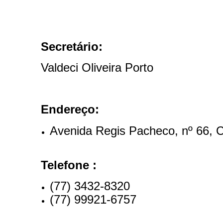
Filtrar por todos
Secretário:
Valdeci Oliveira Porto
Acesso à Informação
Cidadão
Empresas
Fotos
Notícias
Endereço:
Secretarias
Servidor
Avenida Regis Pacheco, nº 66, 
Transparência
Turistas
Videos
Telefone :
Áudios
Fale conosco
(77) 3432-8320
(77) 99921-6757
Fale conosco