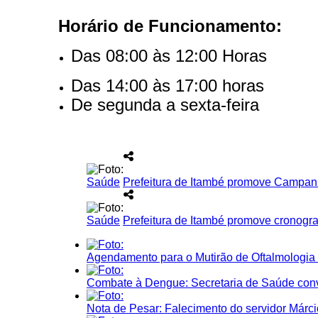
Horário de Funcionamento:
Nome*
Telefone 1*
Das 08:00 às 12:00 Horas
Telefone 2
E-mail*
Das 14:00 às 17:00 horas
Cidade/Estado
Assunto*
De segunda a sexta-feira
Mensagem*
*Campos obrigatórios
Saúde
Prefeitura de Itambé promove Campanh
Ao iniciar um contato, você concorda com a
Política de 
Saúde
Prefeitura de Itambé promove cronogr
Agendamento para o Mutirão de Oftalmologia
Combate à Dengue: Secretaria de Saúde conv
...Ou se preferir
Nota de Pesar: Falecimento do servidor Márci