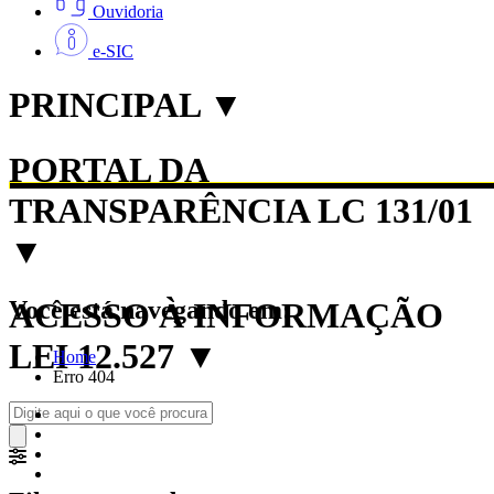
Ouvidoria
e-SIC
PRINCIPAL
▼
PORTAL DA
TRANSPARÊNCIA LC 131/01
▼
Você está navegando em:
ACESSO À INFORMAÇÃO
LEI 12.527
▼
Home
Erro 404