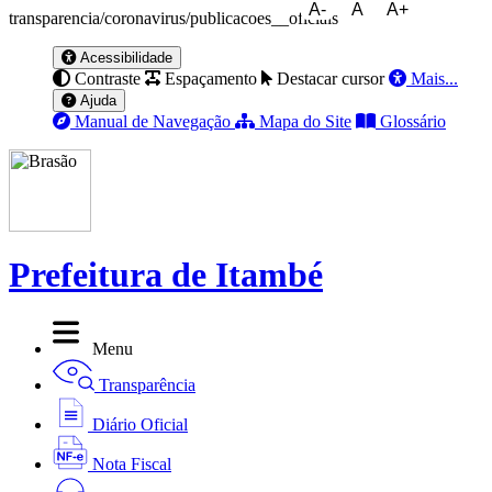
A-
A
A+
transparencia/coronavirus/publicacoes__oficiais
Acessibilidade
Contraste
Espaçamento
Destacar cursor
Mais...
Ajuda
Manual de Navegação
Mapa do Site
Glossário
Prefeitura de Itambé
Menu
Transparência
Diário Oficial
Nota Fiscal