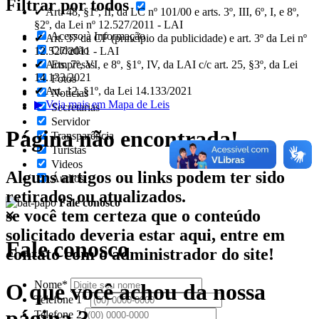
Filtrar por todos
✔ Art. 48, §1º, II, da LC nº 101/00 e arts. 3º, III, 6º, I, e 8º,
§2º, da Lei nº 12.527/2011 - LAI
Acesso à Informação
✔ Art. 37 da CF (princípio da publicidade) e art. 3º da Lei nº
Cidadão
12.527/2011 - LAI
✔ Arts. 7º, VI, e 8º, §1º, IV, da LAI c/c art. 25, §3º, da Lei
Empresas
14.133/2021
Fotos
✔ Art. 12, §1º, da Lei 14.133/2021
Notícias
▶ Veja mais em Mapa de Leis
Secretarias
Servidor
Página não encontrada!
Transparência
Turistas
Videos
Alguns artigos ou links podem ter sido
Áudios
retirados ou atualizados.
Fale conosco
se você tem certeza que o conteúdo
solicitado deveria estar aqui, entre em
Fale conosco
contato com o administrador do site!
Nome*
O que você achou da nossa
Telefone 1*
página ?
Telefone 2