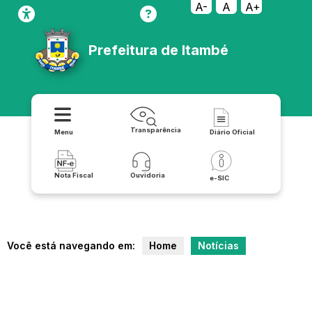
A-
A
A+
Prefeitura de Itambé
Transparência
Menu
Diário Oficial
Nota Fiscal
Ouvidoria
e-SIC
Você está navegando em:
Home
Notícias