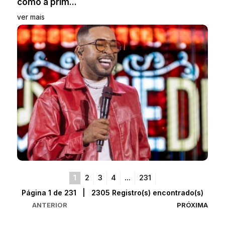
como a prim...
ver mais
1
2
3
4
...
231
Página 1 de 231 | 2305 Registro(s) encontrado(s)
ANTERIOR
PRÓXIMA