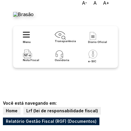
A-
A
A+
Prefeitura de Itambé
Transparência
Menu
Diário Oficial
Nota Fiscal
Ouvidoria
e-SIC
Você está navegando em:
Home
Lrf (lei de responsabilidade fiscal)
Relatório Gestão Fiscal (RGF) (Documentos)